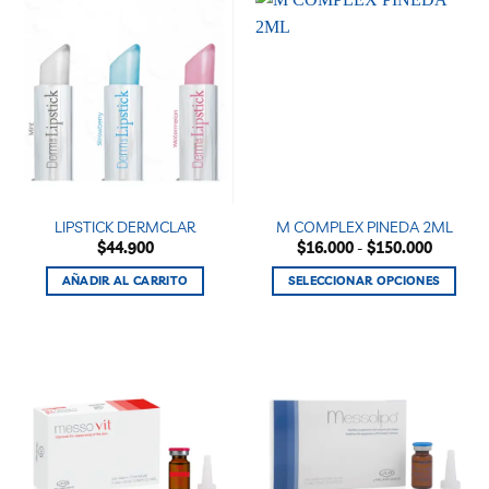
tiene
múltiples
variantes.
Las
opciones
se
pueden
elegir
en
la
LIPSTICK DERMCLAR
M COMPLEX PINEDA 2ML
página
Rango
$
44.900
$
16.000
-
$
150.000
de
de
precios:
producto
AÑADIR AL CARRITO
SELECCIONAR OPCIONES
desde
$16.000
Este
hasta
producto
$150.00
tiene
múltiples
variantes.
Las
opciones
se