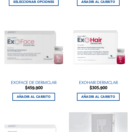
precios:
producto
producto
SELECCIONAR OPCIONES
AÑADIR AL CARRITO
desde
$21.700
Este
hasta
producto
$248.400
tiene
múltiples
variantes.
Las
opciones
se
pueden
elegir
en
la
EXOFACE DE DERMCLAR
EXOHAIR DERMCLAR
página
$
459.900
$
305.900
de
producto
AÑADIR AL CARRITO
AÑADIR AL CARRITO