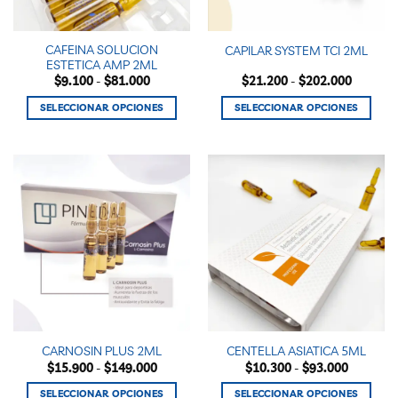
en
en
la
la
CAFEINA SOLUCION
CAPILAR SYSTEM TCI 2ML
página
página
ESTETICA AMP 2ML
de
de
Rango
Rango
$
9.100
-
$
81.000
$
21.200
-
$
202.000
producto
producto
de
de
precios:
precios:
SELECCIONAR OPCIONES
SELECCIONAR OPCIONES
desde
desde
$9.100
$21.200
Este
Este
hasta
hasta
producto
producto
$81.000
$202.00
tiene
tiene
múltiples
múltiples
variantes.
variantes.
Las
Las
opciones
opciones
se
se
pueden
pueden
elegir
elegir
en
en
la
la
CARNOSIN PLUS 2ML
CENTELLA ASIATICA 5ML
página
página
Rango
Rango
$
15.900
-
$
149.000
$
10.300
-
$
93.000
de
de
de
de
precios:
precios:
producto
producto
SELECCIONAR OPCIONES
SELECCIONAR OPCIONES