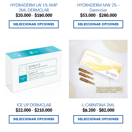
HYDRADERM LW 1% AMP
HYDRADERM MW 2% –
página
página
2ML DERMCLAR
Dermclar
de
de
Rango
Rango
$
20.000
-
$
190.000
$
53.000
-
$
260.000
producto
producto
de
de
precios:
precios:
SELECCIONAR OPCIONES
SELECCIONAR OPCIONES
desde
desde
$20.000
$53.000
Este
Este
hasta
hasta
producto
producto
$190.000
$260.00
tiene
tiene
múltiples
múltiples
variantes.
variantes.
Las
Las
opciones
opciones
se
se
pueden
pueden
elegir
elegir
en
en
la
la
ICE UP DERMCLAR
L CARNITINA 2ML
página
página
Rango
Rango
$
22.000
-
$
210.000
$
9.200
-
$
82.000
de
de
de
de
precios:
precios:
producto
producto
SELECCIONAR OPCIONES
SELECCIONAR OPCIONES
desde
desde
$22.000
$9.200
Este
Este
hasta
hasta