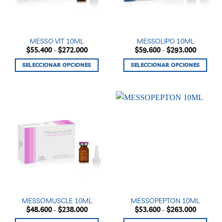
pueden
elegir
en
la
MESSO VIT 10ML
MESSOLIPO 10ML
página
Rango
Rango
$
55.400
-
$
272.000
$
59.600
-
$
293.000
de
de
de
precios:
precios:
producto
SELECCIONAR OPCIONES
SELECCIONAR OPCIONES
desde
desde
$55.400
$59.600
Este
Este
hasta
hasta
producto
producto
$272.000
$293.00
tiene
tiene
múltiples
múltiples
variantes.
variantes.
Las
Las
opciones
opciones
se
se
pueden
pueden
elegir
elegir
en
en
la
la
MESSOMUSCLE 10ML
MESSOPEPTON 10ML
página
página
Rango
Rango
$
48.600
-
$
238.000
$
53.600
-
$
263.000
de
de
de
de
precios:
precios: