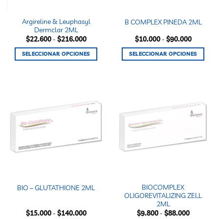
en
en
la
la
Argireline & Leuphasyl
B COMPLEX PINEDA 2ML
página
página
Dermclar 2ML
de
de
Rango
Rango
$
22.600
-
$
216.000
$
10.000
-
$
90.000
producto
producto
de
de
precios:
precios:
SELECCIONAR OPCIONES
SELECCIONAR OPCIONES
desde
desde
$22.600
$10.000
Este
Este
hasta
hasta
producto
producto
$216.000
$90.000
tiene
tiene
múltiples
múltiples
variantes.
variantes.
Las
Las
opciones
opciones
se
se
pueden
pueden
elegir
elegir
en
en
la
la
BIOCOMPLEX
BIO – GLUTATHIONE 2ML
página
página
OLIGOREVITALIZING ZELL
de
de
2ML
producto
producto
Rango
Rango
$
15.000
-
$
140.000
$
9.800
-
$
88.000
de
de