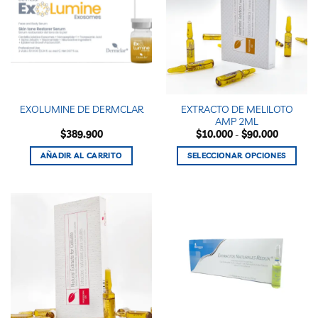
EXTRACTO DE MELILOTO
EXOLUMINE DE DERMCLAR
AMP 2ML
Rango
$
389.900
$
10.000
-
$
90.000
de
precios:
AÑADIR AL CARRITO
SELECCIONAR OPCIONES
desde
$10.000
Este
hasta
producto
$90.000
tiene
múltiples
variantes.
Las
opciones
se
pueden
elegir