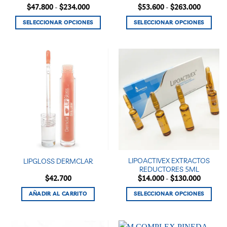
Rango
Rango
$
47.800
-
$
234.000
$
53.600
-
$
263.000
de
de
de
de
precios:
precios:
producto
producto
SELECCIONAR OPCIONES
SELECCIONAR OPCIONES
desde
desde
$47.800
$53.600
Este
Este
hasta
hasta
producto
producto
$234.000
$263.00
tiene
tiene
múltiples
múltiples
variantes.
variantes.
Las
Las
opciones
opciones
se
se
pueden
pueden
elegir
elegir
en
en
la
la
LIPOACTIVEX EXTRACTOS
LIPGLOSS DERMCLAR
página
página
REDUCTORES 5ML
de
de
Rango
$
42.700
$
14.000
-
$
130.000
producto
producto
de
precios:
AÑADIR AL CARRITO
SELECCIONAR OPCIONES
desde
$14.000
Este
hasta
producto
$130.00