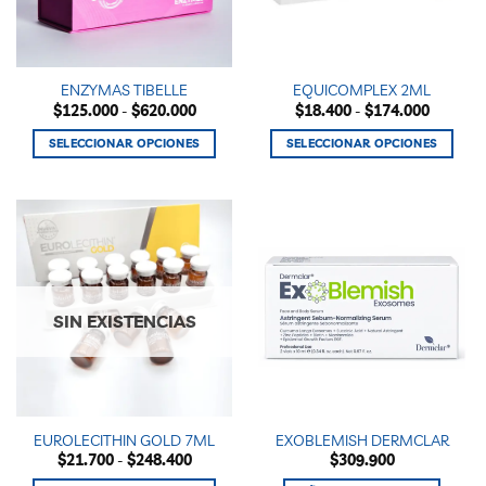
pueden
pueden
elegir
elegir
en
en
la
la
ENZYMAS TIBELLE
EQUICOMPLEX 2ML
página
página
Rango
Rango
$
125.000
-
$
620.000
$
18.400
-
$
174.000
de
de
de
de
precios:
precios:
producto
producto
SELECCIONAR OPCIONES
SELECCIONAR OPCIONES
desde
desde
$125.000
$18.400
Este
Este
hasta
hasta
producto
producto
$620.000
$174.00
tiene
tiene
múltiples
múltiples
variantes.
variantes.
Las
Las
opciones
opciones
SIN EXISTENCIAS
se
se
pueden
pueden
elegir
elegir
en
en
la
la
EUROLECITHIN GOLD 7ML
EXOBLEMISH DERMCLAR
página
página
Rango
$
21.700
-
$
248.400
$
309.900
de
de
de