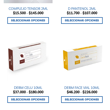
la
la
COMPLEJO TENSOR 2ML
D PANTENOL 2ML
página
página
Rango
Rango
$
15.500
-
$
145.000
$
11.700
-
$
107.000
de
de
de
de
precios:
precios:
producto
producto
SELECCIONAR OPCIONES
SELECCIONAR OPCIONES
desde
desde
$15.500
$11.700
Este
Este
hasta
hasta
producto
producto
$145.000
$107.00
tiene
tiene
múltiples
múltiples
variantes.
variantes.
Las
Las
opciones
opciones
se
se
pueden
pueden
elegir
elegir
en
en
la
la
DERM CELU 10ML
DERM FACE VIAL 10ML
página
página
Rango
Rango
$
37.000
-
$
180.000
$
46.200
-
$
226.000
de
de
de
de
precios:
precios:
producto
producto
SELECCIONAR OPCIONES
SELECCIONAR OPCIONES
desde
desde
$37.000
$46.200
Este
Este
hasta
hasta