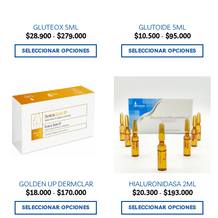
en
en
la
la
GLUTEOX 5ML
GLUTOIDE 5ML
página
página
Rango
Rango
$
28.900
-
$
279.000
$
10.500
-
$
95.000
de
de
de
de
precios:
precios:
producto
producto
SELECCIONAR OPCIONES
SELECCIONAR OPCIONES
desde
desde
$28.900
$10.500
Este
Este
hasta
hasta
producto
producto
$279.000
$95.000
tiene
tiene
múltiples
múltiples
variantes.
variantes.
Las
Las
opciones
opciones
se
se
pueden
pueden
elegir
elegir
en
en
la
la
GOLDEN UP DERMCLAR
HIALURONIDASA 2ML
página
página
Rango
Rango
$
18.000
-
$
170.000
$
20.300
-
$
193.000
de
de
de
de
precios:
precios:
producto
producto
SELECCIONAR OPCIONES
SELECCIONAR OPCIONES
desde
desde
$18.000
$20.300