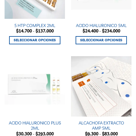
5 HTP COMPLEX 2ML
ACIDO HIALURONICO 5ML
Rango
Rango
$
14.700
-
$
137.000
$
24.400
-
$
234.000
de
de
precios:
precios:
SELECCIONAR OPCIONES
SELECCIONAR OPCIONES
desde
desde
$14.700
$24.400
Este
Este
hasta
hasta
producto
producto
$137.000
$234.00
tiene
tiene
múltiples
múltiples
variantes.
variantes.
Las
Las
opciones
opciones
se
se
pueden
pueden
elegir
elegir
en
en
la
la
ACIDO HIALURONICO PLUS
ALCACHOFA EXTRACTO
página
página
2ML
AMP 5ML
de
de
Rango
Rango
$
30.300
-
$
293.000
$
9.300
-
$
83.000