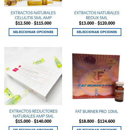
en
la
EXTRACTOS NATURALES
EXTRACTOS NATURALES
página
CELULITIS 5ML AMP
REDUX 5ML
de
Rango
Rango
$
12.500
-
$
115.000
$
13.000
-
$
120.000
producto
de
de
precios:
precios:
SELECCIONAR OPCIONES
SELECCIONAR OPCIONES
desde
desde
$12.500
$13.000
Este
Este
hasta
hasta
producto
producto
$115.000
$120.00
tiene
tiene
múltiples
múltiples
variantes.
variantes.
Las
Las
opciones
opciones
se
se
pueden
pueden
elegir
elegir
en
en
la
la
EXTRACTOS REDUCTORES
FAT BURNER PRO 10ML
página
página
NATURALES AMP 5ML
de
de
Rango
Rango
$
15.000
-
$
140.000
$
18.800
-
$
124.600
producto
producto
de
de
precios:
precios: