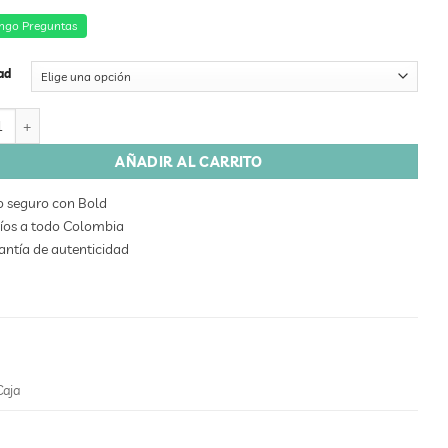
ngo Preguntas
ad
ENO COMPLEX 2ML cantidad
AÑADIR AL CARRITO
o seguro con Bold
íos a todo Colombia
ntía de autenticidad
Caja