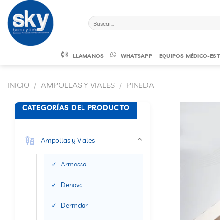
Saltar
al
Buscar
contenido
por:
LLAMANOS
WHATSAPP
EQUIPOS MÉDICO-EST
INICIO
/
AMPOLLAS Y VIALES
/
PINEDA
CATEGORÍAS DEL PRODUCTO
Ampollas y Viales
Armesso
Denova
Dermclar