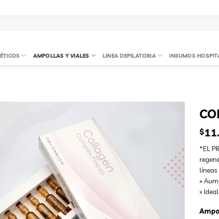
ÉTICOS
AMPOLLAS Y VIALES
LINEA DEPILATORIA
INSUMOS HOSPIT
CO
11
$
*EL P
regene
líneas
» Aum
» Ideal
Ampol