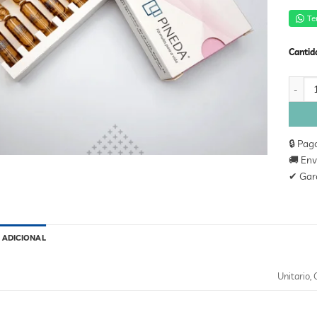
Te
Cantid
COLAG
🔒 Pag
🚚 Env
✔ Gara
 ADICIONAL
Unitario, 