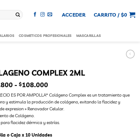
ACCEDER
CARRITO /
$
0
ALARIOS
COSMETICOS PROFESIONALES
MASCARILLAS
LAGENO COMPLEX 2ML
Rango
.800
-
108.000
$
de
RECIO ES POR AMPOLLA* Colágeno Complex es un tratamiento que
precios:
ra y estimula la producción de colágeno, evitando la flacidez y
desde
 de expresion » Renovador Celular.
$11.800
ento de Colágeno.
hasta
 para flacidez dérmica y estrías.
$108.000
la o Caja x 10 Unidades