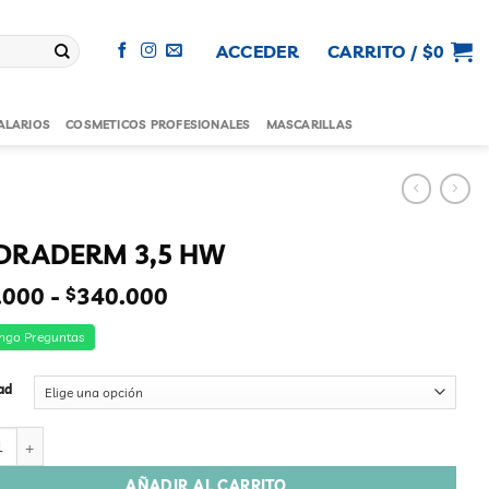
ACCEDER
CARRITO /
$
0
ALARIOS
COSMETICOS PROFESIONALES
MASCARILLAS
DRADERM 3,5 HW
Rango
.000
-
340.000
$
de
precios:
ngo Preguntas
desde
$69.000
ad
hasta
$340.000
DERM 3,5 HW cantidad
AÑADIR AL CARRITO