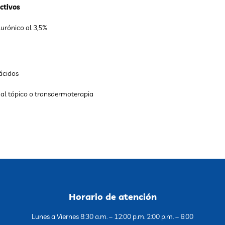
ctivos
urónico al 3,5%
ácidos
nal tópico o transdermoterapia
Horario de atención
Lunes a Viernes 8:30 a.m. – 12:00 p.m. 2:00 p.m. – 6:00