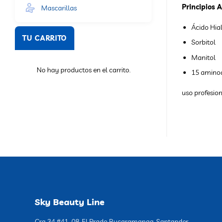
Principios A
Mascarillas
Ácido Hial
TU CARRITO
Sorbitol
Manitol
No hay productos en el carrito.
15 amino
uso profesio
Sky Beauty Line
Cra 34 #41-08, El Prado Bucaramanga, Santander