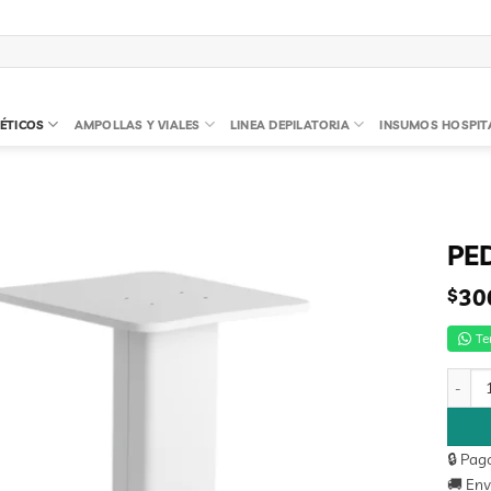
ÉTICOS
AMPOLLAS Y VIALES
LINEA DEPILATORIA
INSUMOS HOSPIT
PE
30
$
Te
PEDES
🔒 Pag
🚚 Env