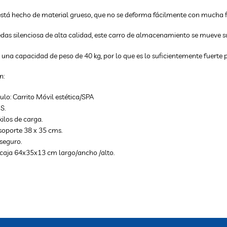
está hecho de material grueso, que no se deforma fácilmente con mucha 
das silenciosa de alta calidad, este carro de almacenamiento se mueve su
e una capacidad de peso de 40 kg, por lo que es lo suficientemente fuerte
n:
culo: Carrito Móvil estética/SPA
S.
kilos de carga.
soporte 38 x 35 cms.
seguro.
caja 64x35x13 cm largo/ancho /alto.