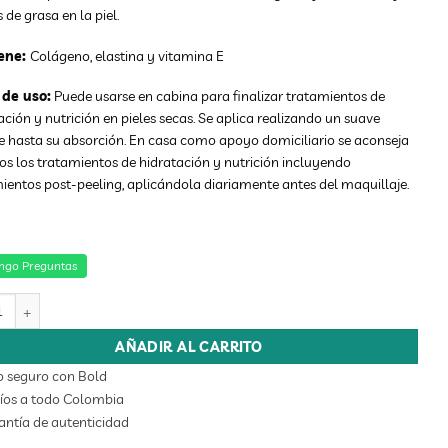
 de grasa en la piel.
ene:
Colágeno, elastina y vitamina E
de uso:
Puede usarse en cabina para finalizar tratamientos de
ación y nutrición en pieles secas. Se aplica realizando un suave
 hasta su absorción. En casa como apoyo domiciliario se aconseja
os los tratamientos de hidratación y nutrición incluyendo
ientos post-peeling, aplicándola diariamente antes del maquillaje.
ngo Preguntas
 NUTRITIVA ANTIOXIDANTE VITAMINA E 250GR cantidad
AÑADIR AL CARRITO
o seguro con Bold
íos a todo Colombia
ntía de autenticidad