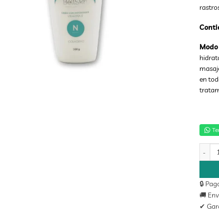
rastros
Conti
Modo 
hidrat
masaje
en tod
tratam
Te
CREMA
🔒 Pag
🚚 Env
✔ Gara