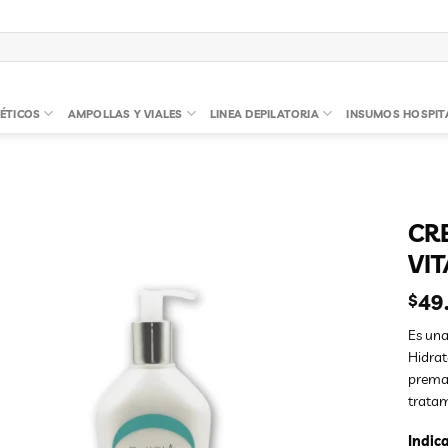
ÉTICOS
AMPOLLAS Y VIALES
LINEA DEPILATORIA
INSUMOS HOSPIT
CR
VI
49
$
Es una
Hidrat
premat
tratam
Indic